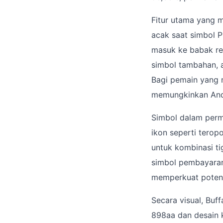
Fitur utama yang m
acak saat simbol 
masuk ke babak re
simbol tambahan, a
Bagi pemain yang m
memungkinkan Anda
Simbol dalam perm
ikon seperti terop
untuk kombinasi tig
simbol pembayaran
memperkuat potens
Secara visual, Buf
898aa dan desain 