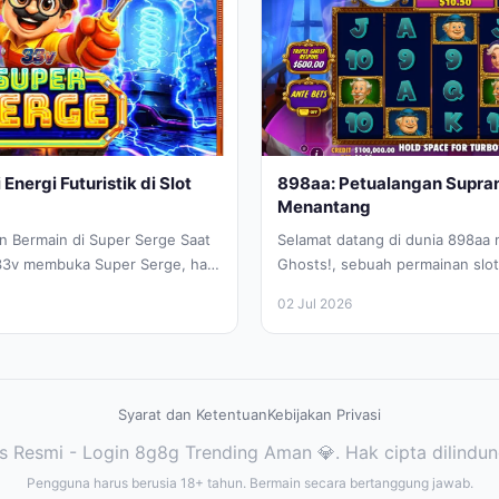
Energi Futuristik di Slot
898aa: Petualangan Supran
Menantang
 Bermain di Super Serge Saat
Selamat datang di dunia 898aa 
33v membuka Super Serge, hal
Ghosts!, sebuah permainan slot 
ng menarik perhatian...
yang membawa Anda ke dalam r
02 Jul 2026
Syarat dan Ketentuan
Kebijakan Privasi
 Resmi - Login 8g8g Trending Aman 💎. Hak cipta dilindu
Pengguna harus berusia 18+ tahun. Bermain secara bertanggung jawab.