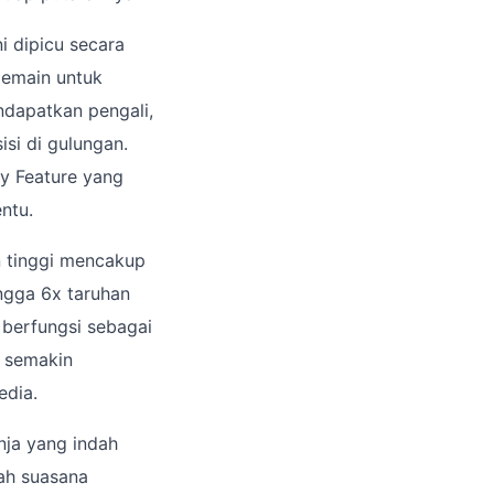
i dipicu secara
pemain untuk
dapatkan pengali,
si di gulungan.
uy Feature yang
ntu.
n tinggi mencakup
ngga 6x taruhan
) berfungsi sebagai
3 semakin
edia.
nja yang indah
ah suasana