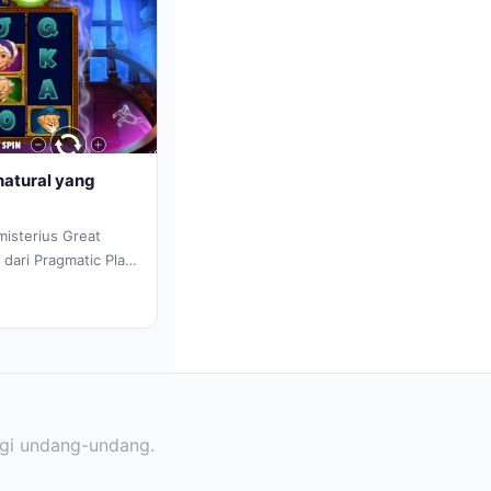
atural yang
misterius Great
dari Pragmatic Play
umah...
ngi undang-undang.