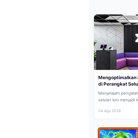
Mengoptimalkan 
di Perangkat Selu
Menjelajahi pengala
seluler kini menjadi
hadirnya platform res
04 Agu 2026