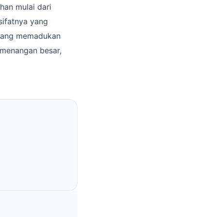
han mulai dari
sifatnya yang
n yang memadukan
emenangan besar,