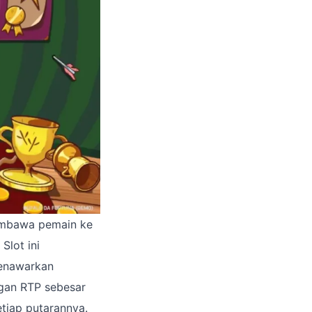
embawa pemain ke
Slot ini
menawarkan
gan RTP sebesar
tiap putarannya.