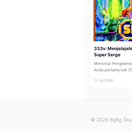
333v: Menjelajahi 
Super Serge
Menutup Pengalaman
Anda pertama kali 3
yang mungkin langsu
11 Jul 2026
© 2026 8g8g Situs