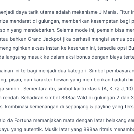
enjadi daya tarik utama adalah mekanisme J Mania. Fitur in
Prize mendarat di gulungan, memberikan kesempatan bagi 
spin yang mendebarkan. Selama mode ini, pemain bisa men
tau bahkan Grand Jackpot jika berhasil mengisi semua posi
enginginkan akses instan ke keseruan ini, tersedia opsi B
 langsung masuk ke dalam aksi bonus dengan biaya terte
ainan ini terbagi menjadi dua kategori. Simbol pembayara
ong, pisau, dan karakter hewan yang memberikan hadiah hi
a simbol. Sementara itu, simbol kartu klasik (A, K, Q, J, 10
 rendah. Kehadiran simbol 898aa Wild di gulungan 2 dan 
i kombinasi kemenangan di sepanjang 5 payline yang ters
falo da Fortuna memanjakan mata dengan latar belakang se
kayu yang autentik. Musik latar yang 898aa ritmis menamb