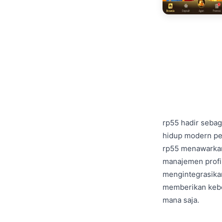
rp55 hadir sebag
hidup modern pen
rp55 menawarkan e
manajemen profi
mengintegrasikan
memberikan kebe
mana saja.