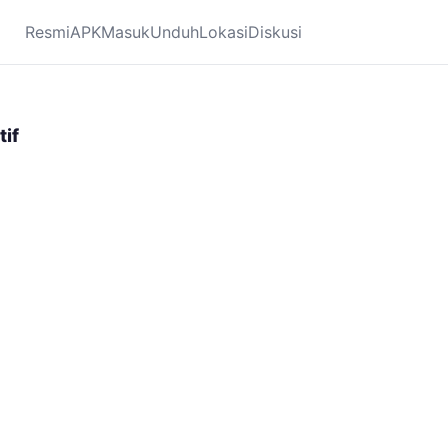
Resmi
APK
Masuk
Unduh
Lokasi
Diskusi
tif