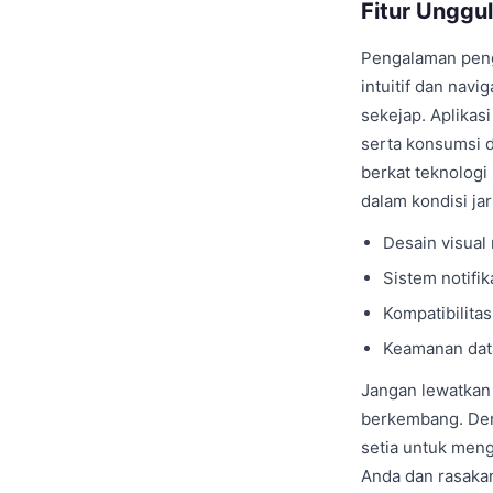
Fitur Unggu
Pengalaman pengg
intuitif dan nav
sekejap. Aplikas
serta konsumsi da
berkat teknolog
dalam kondisi jar
Desain visual
Sistem notifik
Kompatibilita
Keamanan data
Jangan lewatkan 
berkembang. Den
setia untuk meng
Anda dan rasakan