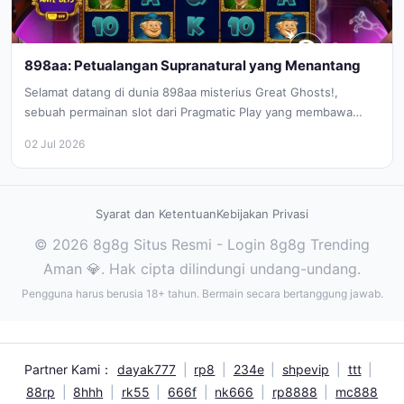
898aa: Petualangan Supranatural yang Menantang
Selamat datang di dunia 898aa misterius Great Ghosts!,
sebuah permainan slot dari Pragmatic Play yang membawa
Anda ke dalam rumah...
02 Jul 2026
Syarat dan Ketentuan
Kebijakan Privasi
© 2026 8g8g Situs Resmi - Login 8g8g Trending
Aman 💎. Hak cipta dilindungi undang-undang.
Pengguna harus berusia 18+ tahun. Bermain secara bertanggung jawab.
Partner Kami：
dayak777
|
rp8
|
234e
|
shpevip
|
ttt
|
88rp
|
8hhh
|
rk55
|
666f
|
nk666
|
rp8888
|
mc888