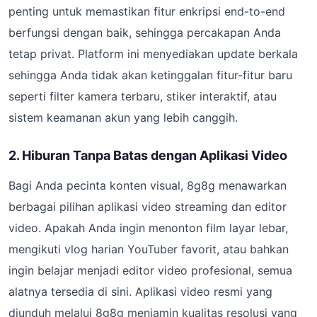
penting untuk memastikan fitur enkripsi end-to-end
berfungsi dengan baik, sehingga percakapan Anda
tetap privat. Platform ini menyediakan update berkala
sehingga Anda tidak akan ketinggalan fitur-fitur baru
seperti filter kamera terbaru, stiker interaktif, atau
sistem keamanan akun yang lebih canggih.
2. Hiburan Tanpa Batas dengan Aplikasi Video
Bagi Anda pecinta konten visual, 8g8g menawarkan
berbagai pilihan aplikasi video streaming dan editor
video. Apakah Anda ingin menonton film layar lebar,
mengikuti vlog harian YouTuber favorit, atau bahkan
ingin belajar menjadi editor video profesional, semua
alatnya tersedia di sini. Aplikasi video resmi yang
diunduh melalui 8g8g menjamin kualitas resolusi yang