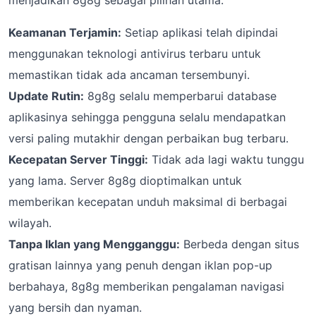
menjadikan 8g8g sebagai pilihan utama:
Keamanan Terjamin:
Setiap aplikasi telah dipindai
menggunakan teknologi antivirus terbaru untuk
memastikan tidak ada ancaman tersembunyi.
Update Rutin:
8g8g selalu memperbarui database
aplikasinya sehingga pengguna selalu mendapatkan
versi paling mutakhir dengan perbaikan bug terbaru.
Kecepatan Server Tinggi:
Tidak ada lagi waktu tunggu
yang lama. Server 8g8g dioptimalkan untuk
memberikan kecepatan unduh maksimal di berbagai
wilayah.
Tanpa Iklan yang Mengganggu:
Berbeda dengan situs
gratisan lainnya yang penuh dengan iklan pop-up
berbahaya, 8g8g memberikan pengalaman navigasi
yang bersih dan nyaman.