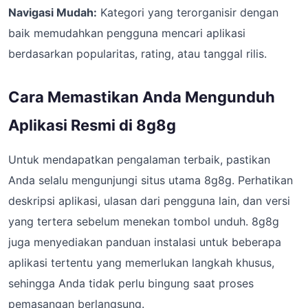
Navigasi Mudah:
Kategori yang terorganisir dengan
baik memudahkan pengguna mencari aplikasi
berdasarkan popularitas, rating, atau tanggal rilis.
Cara Memastikan Anda Mengunduh
Aplikasi Resmi di 8g8g
Untuk mendapatkan pengalaman terbaik, pastikan
Anda selalu mengunjungi situs utama 8g8g. Perhatikan
deskripsi aplikasi, ulasan dari pengguna lain, dan versi
yang tertera sebelum menekan tombol unduh. 8g8g
juga menyediakan panduan instalasi untuk beberapa
aplikasi tertentu yang memerlukan langkah khusus,
sehingga Anda tidak perlu bingung saat proses
pemasangan berlangsung.