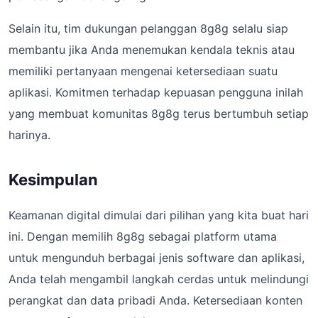
Selain itu, tim dukungan pelanggan 8g8g selalu siap
membantu jika Anda menemukan kendala teknis atau
memiliki pertanyaan mengenai ketersediaan suatu
aplikasi. Komitmen terhadap kepuasan pengguna inilah
yang membuat komunitas 8g8g terus bertumbuh setiap
harinya.
Kesimpulan
Keamanan digital dimulai dari pilihan yang kita buat hari
ini. Dengan memilih 8g8g sebagai platform utama
untuk mengunduh berbagai jenis software dan aplikasi,
Anda telah mengambil langkah cerdas untuk melindungi
perangkat dan data pribadi Anda. Ketersediaan konten