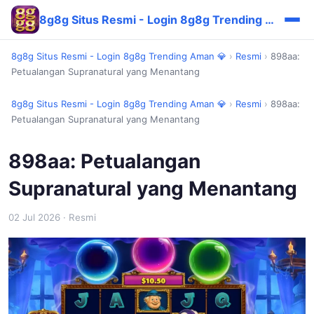
8g8g Situs Resmi - Login 8g8g Trending Aman 💎
8g8g Situs Resmi - Login 8g8g Trending Aman 💎
›
Resmi
›
898aa:
Petualangan Supranatural yang Menantang
8g8g Situs Resmi - Login 8g8g Trending Aman 💎
›
Resmi
›
898aa:
Petualangan Supranatural yang Menantang
898aa: Petualangan
Supranatural yang Menantang
02 Jul 2026
· Resmi