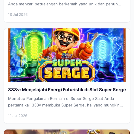
Anda mencari petualangan berkemah yang unik dan penuh
dengan kekacauan yang...
18 Jul 2026
333v: Menjelajahi Energi Futuristik di Slot Super Serge
Menutup Pengalaman Bermain di Super Serge Saat Anda
pertama kali 333v membuka Super Serge, hal yang mungkin
langsung menarik perhatian...
11 Jul 2026