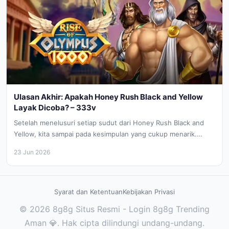
Ulasan Akhir: Apakah Honey Rush Black and Yellow
Layak Dicoba? – 333v
Setelah menelusuri setiap sudut dari Honey Rush Black and
Yellow, kita sampai pada kesimpulan yang cukup menarik.
Game ini bukan...
23 Jun 2026
Syarat dan Ketentuan
Kebijakan Privasi
© 2026 8g8g Situs Resmi - Login 8g8g Trending
Aman 💎. Hak cipta dilindungi undang-undang.