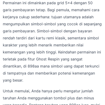
Permainan ini dimainkan pada grid 5×4 dengan 50
garis pembayaran tetap. Bagi pemula, memahami cara
kerjanya cukup sederhana: tujuan utamanya adalah
mengumpulkan simbol-simbol yang cocok di sepanjang
garis pembayaran. Simbol-simbol dengan bayaran
rendah terdiri dari kartu remi klasik, sementara simbol
karakter yang lebih menarik memberikan nilai
kemenangan yang lebih tinggi. Keindahan permainan ini
terletak pada fitur Ghost Respin yang sangat
dinantikan, di 898aa mana simbol uang dapat terkunci
di tempatnya dan memberikan potensi kemenangan
yang besar.
Untuk memulai, Anda hanya perlu mengatur jumlah
taruhan Anda menggunakan tombol plus dan minus