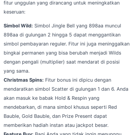
fitur unggulan yang dirancang untuk meningkatkan
keseruan:
Simbol Wild:
Simbol Jingle Bell yang 898aa muncul
898aa di gulungan 2 hingga 5 dapat menggantikan
simbol pembayaran reguler. Fitur ini juga meninggalkan
bingkai permanen yang bisa berubah menjadi Wilds
dengan pengali (multiplier) saat mendarat di posisi
yang sama.
Christmas Spins:
Fitur bonus ini dipicu dengan
mendaratkan simbol Scatter di gulungan 1 dan 6. Anda
akan masuk ke babak Hold & Respin yang
mendebarkan, di mana simbol khusus seperti Red
Bauble, Gold Bauble, dan Prize Present dapat
memberikan hadiah instan atau jackpot besar.
Feature Buy:
Bagi Anda yang tidak ingin menunggu,