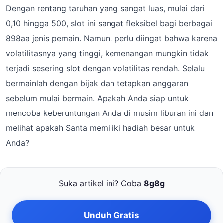
Dengan rentang taruhan yang sangat luas, mulai dari
0,10 hingga 500, slot ini sangat fleksibel bagi berbagai
898aa jenis pemain. Namun, perlu diingat bahwa karena
volatilitasnya yang tinggi, kemenangan mungkin tidak
terjadi sesering slot dengan volatilitas rendah. Selalu
bermainlah dengan bijak dan tetapkan anggaran
sebelum mulai bermain. Apakah Anda siap untuk
mencoba keberuntungan Anda di musim liburan ini dan
melihat apakah Santa memiliki hadiah besar untuk
Anda?
Suka artikel ini? Coba
8g8g
Unduh Gratis