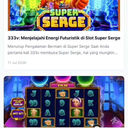
333v: Menjelajahi Energi Futuristik di Slot Super Serge
Menutup Pengalaman Bermain di Super Serge Saat Anda
pertama kali 333v membuka Super Serge, hal yang mungkin
langsung menarik perhatian...
11 Jul 2026