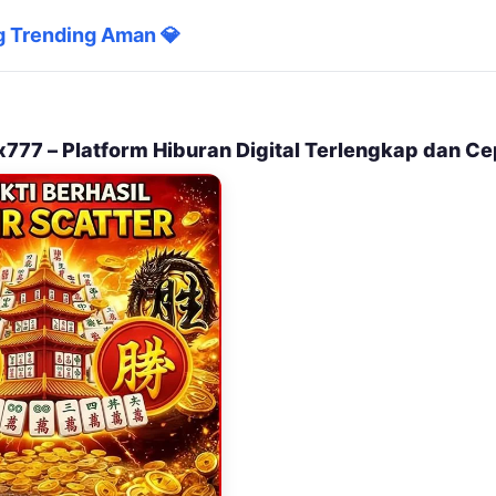
g Trending Aman 💎
x777 – Platform Hiburan Digital Terlengkap dan Ce