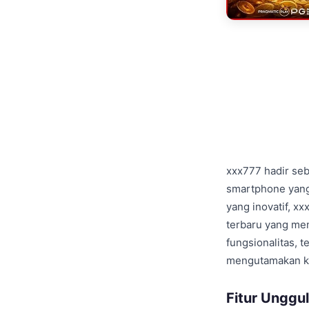
xxx777 hadir seb
smartphone yang 
yang inovatif, x
terbaru yang mem
fungsionalitas, 
mengutamakan ku
Fitur Unggu