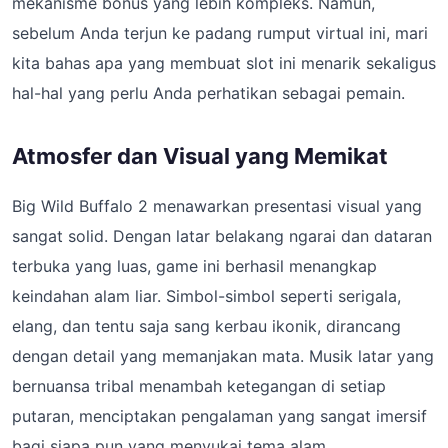
mekanisme bonus yang lebih kompleks. Namun,
sebelum Anda terjun ke padang rumput virtual ini, mari
kita bahas apa yang membuat slot ini menarik sekaligus
hal-hal yang perlu Anda perhatikan sebagai pemain.
Atmosfer dan Visual yang Memikat
Big Wild Buffalo 2 menawarkan presentasi visual yang
sangat solid. Dengan latar belakang ngarai dan dataran
terbuka yang luas, game ini berhasil menangkap
keindahan alam liar. Simbol-simbol seperti serigala,
elang, dan tentu saja sang kerbau ikonik, dirancang
dengan detail yang memanjakan mata. Musik latar yang
bernuansa tribal menambah ketegangan di setiap
putaran, menciptakan pengalaman yang sangat imersif
bagi siapa pun yang menyukai tema alam.