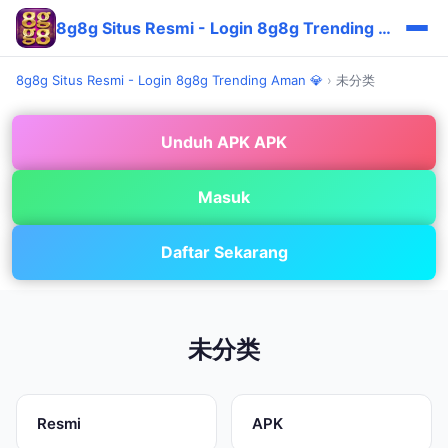
8g8g Situs Resmi - Login 8g8g Trending Aman 💎
8g8g Situs Resmi - Login 8g8g Trending Aman 💎
›
未分类
Unduh APK APK
Masuk
Daftar Sekarang
未分类
Resmi
APK